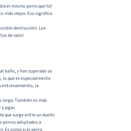
drá el mismo perro que tú!
o más viejos. Eso significa
posible destrucción. Los
os de valor.
al baño, y han superado su
n, lo que es especialmente
ta entrenamiento, la
ás larga. También es más
y jugar.
ida que surge entre un dueño
de perros adoptados a
. Es como si el perro