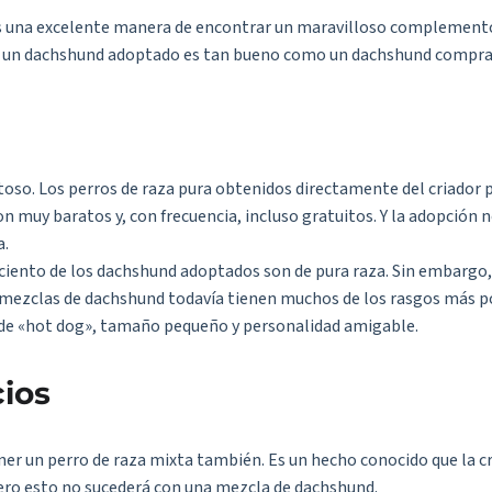
 una excelente manera de encontrar un maravilloso complemento p
es un dachshund adoptado es tan bueno como un dachshund comprad
oso. Los perros de raza pura obtenidos directamente del criador 
n muy baratos y, con frecuencia, incluso gratuitos. Y la adopción n
a.
iento de los dachshund adoptados son de pura raza. Sin embargo, 
mezclas de dachshund todavía tienen muchos de los rasgos más p
 de «hot dog», tamaño pequeño y personalidad amigable.
cios
ner un perro de raza mixta también. Es un hecho conocido que la c
pero esto no sucederá con una mezcla de dachshund.