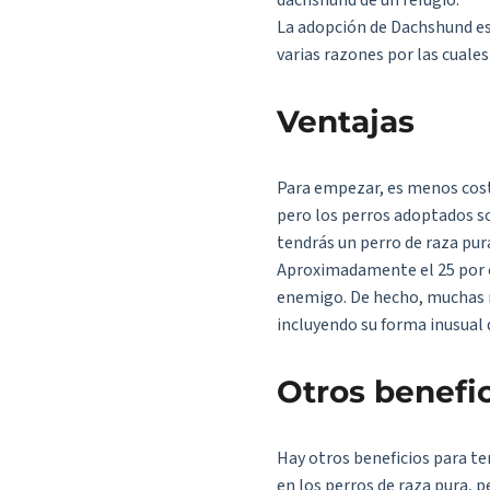
dachshund de un refugio.
La adopción de Dachshund es
varias razones por las cual
Ventajas
Para empezar, es menos cost
pero los perros adoptados so
tendrás un perro de raza pur
Aproximadamente el 25 por c
enemigo. De hecho, muchas 
incluyendo su forma inusual
Otros benefi
Hay otros beneficios para te
en los perros de raza pura, 