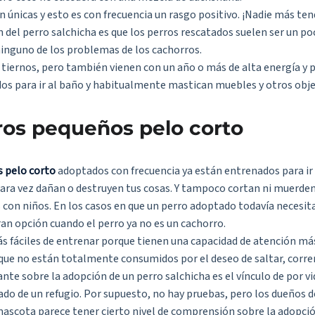
 únicas y esto es con frecuencia un rasgo positivo. ¡Nadie más ten
n del
perro salchicha
es que los perros rescatados suelen ser un poc
 ninguno de los problemas de los cachorros.
y tiernos, pero también vienen con un año o más de alta energía y 
os para ir al baño y habitualmente mastican muebles y otros objet
ros pequeños pelo corto
s pelo corto
adoptados con frecuencia ya están entrenados para ir 
 rara vez dañan o destruyen tus cosas. Y tampoco cortan ni muerde
 con niños. En los casos en que un perro adoptado todavía necesi
an opción cuando el perro ya no es un cachorro.
ás fáciles de entrenar porque tienen una capacidad de atención m
ue no están totalmente consumidos por el deseo de saltar, correr 
te sobre la adopción de un perro salchicha es el vínculo de por v
tado de un refugio. Por supuesto, no hay pruebas, pero los dueños 
ascota parece tener cierto nivel de comprensión sobre la adopción